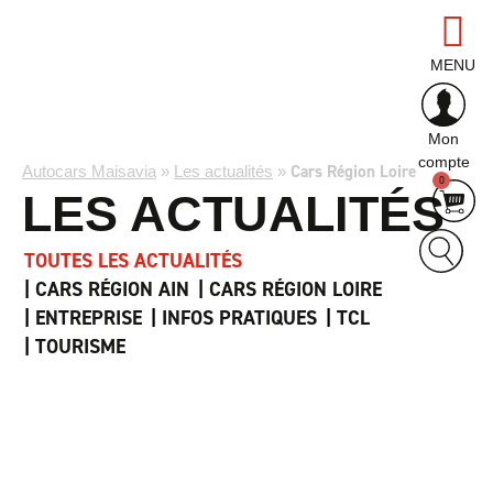
MENU
Mon
compte
Cars Région Loire
Autocars Maisavia
»
Les actualités
»
0
LES ACTUALITÉS
TOUTES LES ACTUALITÉS
CARS RÉGION AIN
CARS RÉGION LOIRE
ENTREPRISE
INFOS PRATIQUES
TCL
TOURISME
Cars Région Ain
mercredi 22 juillet 2026