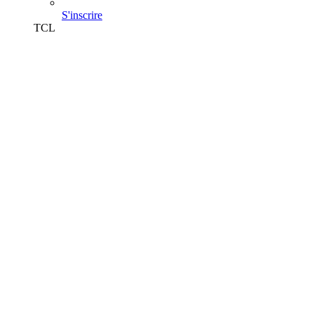
S'inscrire
TCL
Plan et horaires