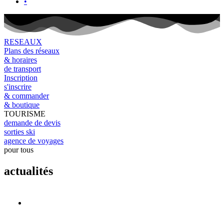
•
RESEAUX
Plans des réseaux
& horaires
de transport
Inscription
s'inscrire
& commander
& boutique
TOURISME
demande de devis
sorties ski
agence de voyages
pour tous
actualités
CARS RÉGION EXPRESS