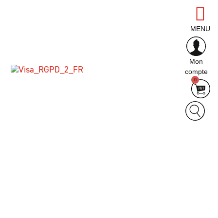
MENU
Bienvenue sur notre service d'alerte perturbation
qui vous permet d'être informé des retards mais
aussi des actualités de votre ligne.
Veuillez renseigner vos noms et prénoms et les
Mon
médias sur lesquels vous souhaitez recevoir les
compte
0
informations.
Cliquez ensuite sur le réseau, sélectionnez la ou
les lignes qui vous intéressent et cliquez sur
valider.
Par la suite, vous pourrez vous désabonner en
envoyant STOP au 36105 ou en cliquant sur le lien
en bas des e-mails reçus.
Civilité :
Nom :
Prénom :